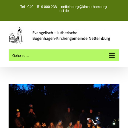
Zum
Tel.: 040 – 519 000 238
|
nettelnburg@kirche-hamburg-
Inhalt
ost.de
springen
Gehe zu ...