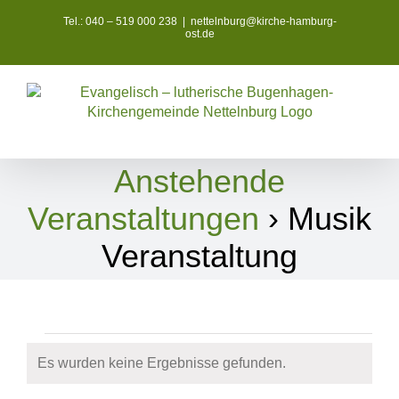
Zum
Tel.: 040 – 519 000 238
|
nettelnburg@kirche-hamburg-
Inhalt
ost.de
springen
Anstehende
Veranstaltungen
› Musik
Veranstaltung
Veranstaltungen
Es wurden keine Ergebnisse gefunden.
Hinweis