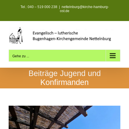
Zum
Tel.: 040 – 519 000 238
|
nettelnburg@kirche-hamburg-
Inhalt
ost.de
springen
Gehe zu ...
Beiträge Jugend und
Konfirmanden