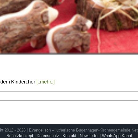
t dem Kinderchor
[..mehr..]
ht 2012 - 2026 | Evangelisch – lutherische Bugenhagen-Kirchengemeinde Net
Schutzkonzept
|
Datenschutz
|
Kontakt
|
Newsletter
|
WhatsApp Kanal