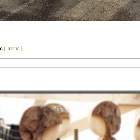
em
[..mehr..]