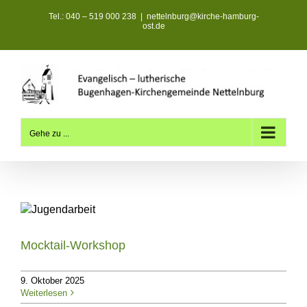
Zum
Tel.: 040 – 519 000 238
|
nettelnburg@kirche-hamburg-
Inhalt
ost.de
springen
Gehe zu ...
Mocktail-Workshop
9. Oktober 2025
Weiterlesen