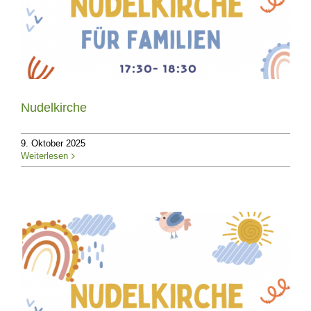
Nudelkirche
9. Oktober 2025
Weiterlesen