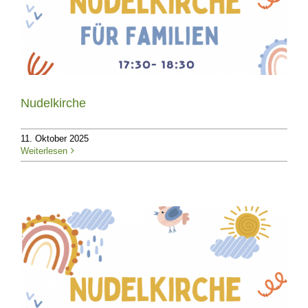
Nudelkirche
11. Oktober 2025
Weiterlesen