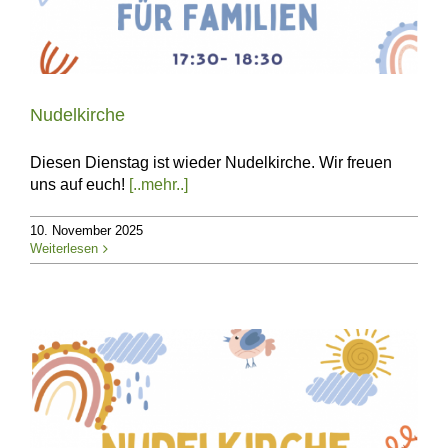
Nudelkirche
Diesen Dienstag ist wieder Nudelkirche. Wir freuen
uns auf euch!
[..mehr..]
10. November 2025
Weiterlesen