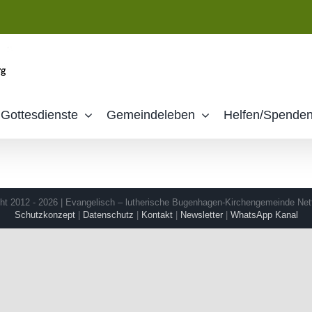
Gottesdienste
Gemeindeleben
Helfen/Spende
ht 2012 - 2026 | Evangelisch – lutherische Bugenhagen-Kirchengemeinde Net
Schutzkonzept
|
Datenschutz
|
Kontakt
|
Newsletter
|
WhatsApp Kanal