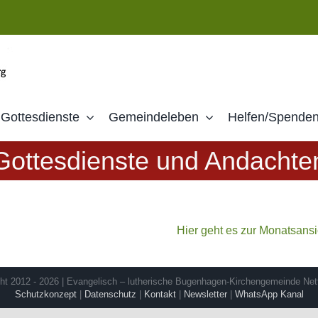
Gottesdienste
Gemeindeleben
Helfen/Spende
Gottesdienste und Andachte
Hier geht es zur Monatsans
ht 2012 - 2026 | Evangelisch – lutherische Bugenhagen-Kirchengemeinde Net
Schutzkonzept
|
Datenschutz
|
Kontakt
|
Newsletter
|
WhatsApp Kanal