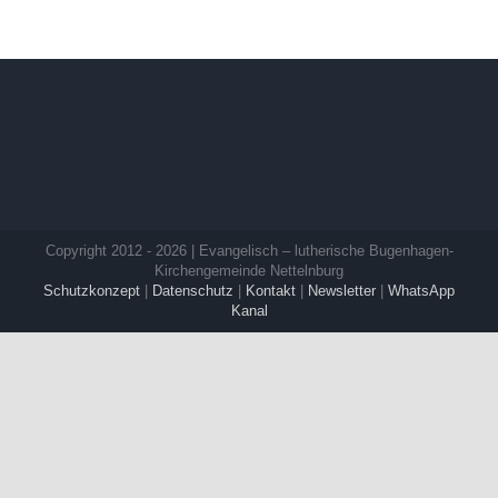
Copyright 2012 - 2026 | Evangelisch – lutherische Bugenhagen-
Kirchengemeinde Nettelnburg
Schutzkonzept
|
Datenschutz
|
Kontakt
|
Newsletter
|
WhatsApp
Kanal