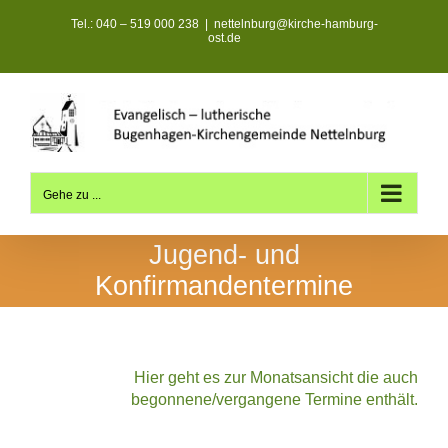
Zum
Tel.: 040 – 519 000 238
|
nettelnburg@kirche-hamburg-
Inhalt
ost.de
springen
Gehe zu ...
Jugend- und
Konfirmandentermine
Hier geht es zur Monatsansicht die auch
begonnene/vergangene Termine enthält.