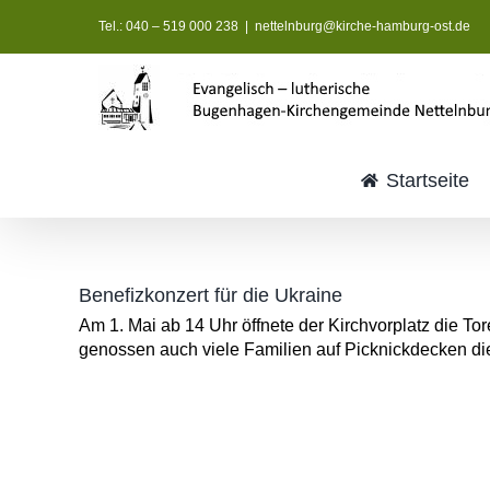
Zum
Tel.: 040 – 519 000 238
|
nettelnburg@kirche-hamburg-ost.de
Inhalt
springen
Startseite
Benefizkonzert für die Ukraine
Am 1. Mai ab 14 Uhr öffnete der Kirchvorplatz die To
genossen auch viele Familien auf Picknickdecken d