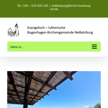
Zum
Tel.: 040 – 519 000 238
|
nettelnburg@kirche-hamburg-
Inhalt
ost.de
springen
Gehe zu ...