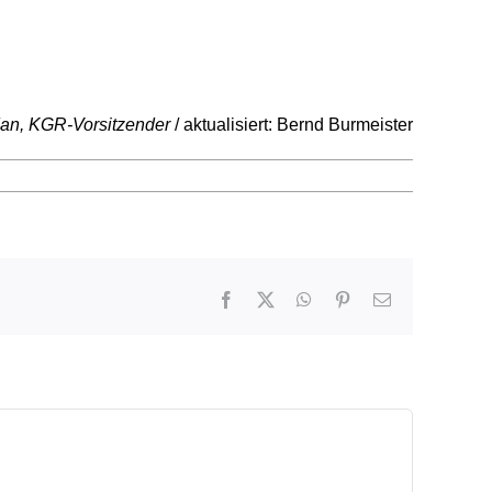
dan, KGR-Vorsitzender
/ aktualisiert: Bernd Burmeister
Facebook
X
WhatsApp
Pinterest
E-
Mail