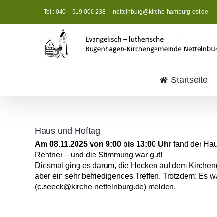
Zum
Tel.: 040 – 519 000 238
|
nettelnburg@kirche-hamburg-ost.de
Inhalt
springen
Startseite
Haus und Hoftag
Am 08.11.2025 von 9:00 bis 13:00 Uhr
fand der Haus
Rentner – und die Stimmung war gut!
Diesmal ging es darum, die Hecken auf dem Kirchenge
aber ein sehr befriedigendes Treffen. Trotzdem: Es 
(
c.seeck@kirche-nettelnburg.de
) melden.