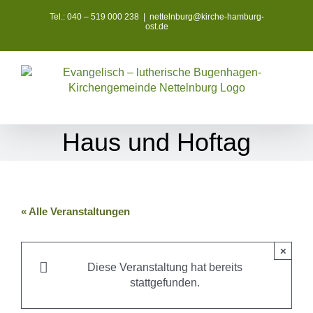
Zum
Tel.: 040 – 519 000 238
|
nettelnburg@kirche-hamburg-
Inhalt
ost.de
springen
Haus und Hoftag
« Alle Veranstaltungen
×
Diese Veranstaltung hat bereits
stattgefunden.