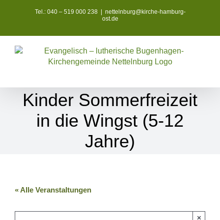
Zum
Tel.: 040 – 519 000 238
|
nettelnburg@kirche-hamburg-
Inhalt
ost.de
springen
Kinder Sommerfreizeit
in die Wingst (5-12
Jahre)
« Alle Veranstaltungen
×