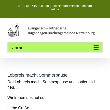
Zum
Tel.: 040 – 519 000 238
|
nettelnburg@kirche-hamburg-
Inhalt
ost.de
springen
Gehe zu ...
Lobpreis macht Sommerpause
Der Lobpreis macht Sommerpause und sortiert sich
neu…
Wir freuen uns auf euch!
Liebe Grüße