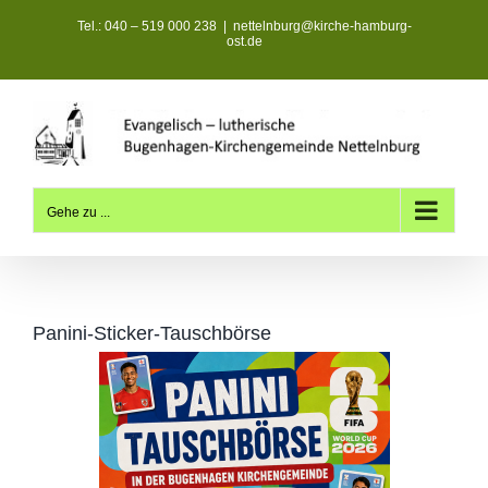
Zum
Tel.: 040 – 519 000 238
|
nettelnburg@kirche-hamburg-
Inhalt
ost.de
springen
Gehe zu ...
Panini-Sticker-Tauschbörse