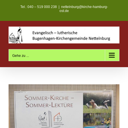
Zum
Tel.: 040 – 519 000 238
|
nettelnburg@kirche-hamburg-
Inhalt
ost.de
springen
Gehe zu ...