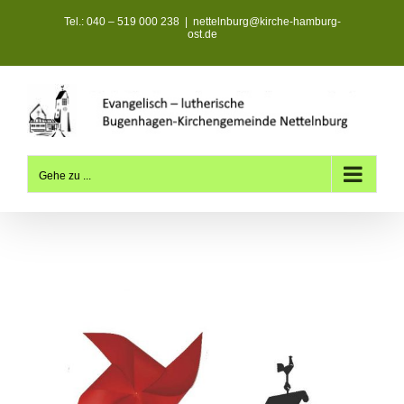
Zum
Tel.: 040 – 519 000 238
|
nettelnburg@kirche-hamburg-
Inhalt
ost.de
springen
Gehe zu ...