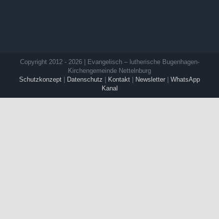
Copyright 2012 - 2026 | Evangelisch – lutherische Bugenhagen-
Kirchengemeinde Nettelnburg
Schutzkonzept
|
Datenschutz
|
Kontakt
|
Newsletter
|
WhatsApp
Kanal