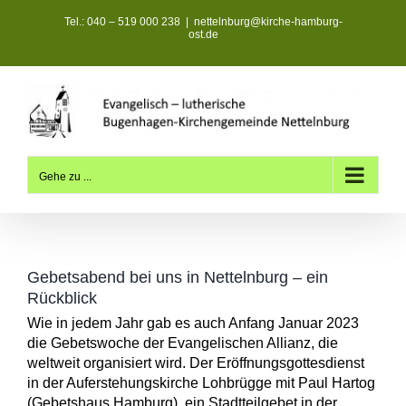
Zum
Tel.: 040 – 519 000 238
|
nettelnburg@kirche-hamburg-
Inhalt
ost.de
springen
Gehe zu ...
Gebetsabend bei uns in Nettelnburg – ein
Rückblick
Wie in jedem Jahr gab es auch Anfang Januar 2023
die Gebetswoche der Evangelischen Allianz, die
weltweit organisiert wird. Der Eröffnungsgottesdienst
in der Auferstehungskirche Lohbrügge mit Paul Hartog
(Gebetshaus Hamburg), ein Stadtteilgebet in der