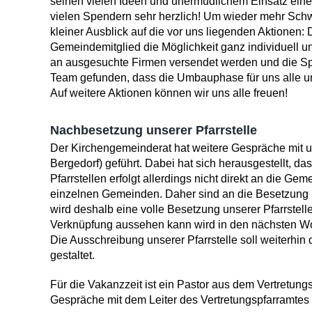
seinen vielen Ide­en und unermüdlichem Einsatz einen
vielen Spendern sehr herzlich! Um wie­der mehr Schw
kleiner Ausblick auf die vor uns liegenden Aktionen: 
Gemeindemitglied die Möglichkeit ganz in­dividuell
an ausge­suchte Firmen versendet werden und die S
Team gefun­den, dass die Umbau­phase für uns alle 
Auf weitere Aktionen können wir uns alle freuen!
Nachbesetzung unse­rer Pfarrstelle
Der Kirchengemeinderat hat weitere Gespräche mit un
Bergedorf) geführt. Dabei hat sich heraus­gestellt, d
Pfarrstellen erfolgt allerdings nicht direkt an die G
einzelnen Gemeinden. Daher sind an die Beset­zung un
wird deshalb eine volle Beset­zung unserer Pfarrstell
Ver­knüpfung aussehen kann wird in den nächsten Wo
Die Ausschreibung unserer Pfarrstelle soll weiterhin
ge­staltet.
Für die Vakanzzeit ist ein Pastor aus dem Vertretung
Gespräche mit dem Leiter des Ver­tretungspfarramtes 