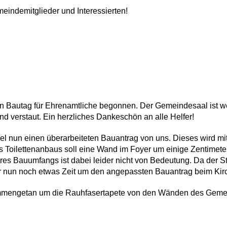
meindemitglieder und Interessierten!
en Bautag für Ehren­amtliche begonnen. Der Gemeindesaal ist 
d verstaut. Ein herzli­ches Dankeschön an alle Helfer!
Kiel nun einen überarbeiteten Bauan­trag von uns. Dieses wird mi
oilettenan­baus soll eine Wand im Foyer um einige Zenti­meter
nseres Bauumfangs ist dabei lei­der nicht von Bedeutung. Da der
r nun noch etwas Zeit um den angepassten Bauantrag beim Kirc
mmengetan um die Rauhfasertapete von den Wänden des Gemein