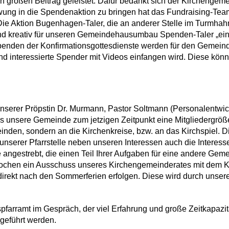
 großen Beitrag geleistet. Dafür bedankt sich der Kirchen­gemei
ung in die Spendenaktion zu bringen hat das Fund­raising-Team 
Die Aktion Bugenhagen-Ta­ler, die an anderer Stelle im Turmhahn b
 und kreativ für unseren Gemeindehau­sumbau Spenden-Taler „ei
penden der Konfirmationsgottes­dienste werden für den Gemei
und interessierte Spender mit Videos einfangen wird. Diese k
serer Pröpstin Dr. Murmann, Pastor Solt­mann (Personalentwick
ass unsere Gemeinde zum jetzigen Zeitpunkt eine Mitglieder­größe
emeinden, sondern an die Kirchenkreise, bzw. an das Kirchspiel. 
serer Pfarrstelle neben unseren Interes­sen auch die Interesse
e angestrebt, die einen Teil Ihrer Aufgaben für eine andere Gem
­chen ein Ausschuss un­seres Kirchengemeinde­rates mit dem Ki
 direkt nach den Som­merferien erfolgen. Diese wird durch unse
spfarramt im Gespräch, der viel Er­fahrung und große Zeit­kapa
ge­führt werden.