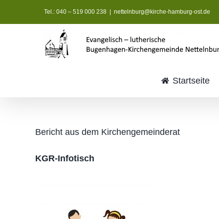
Zum
Tel.: 040 – 519 000 238
|
nettelnburg@kirche-hamburg-ost.de
Inhalt
springen
Startseite
Bericht aus dem Kirchengemeinderat
KGR-Infotisch