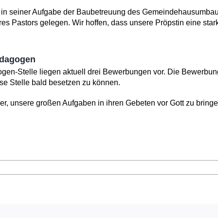
 in seiner Aufga­be der Baubetreuung des Gemeindehausumbaus
es Pastors gele­gen. Wir hoffen, dass unsere Pröpstin eine star
d­agogen
n-Stelle liegen aktuell drei Be­werbungen vor. Die Be­werbung
se Stelle bald besetzen zu können.
er, unsere großen Aufgaben in ihren Gebe­ten vor Gott zu bringe