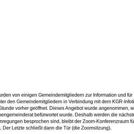
wurden von einigen Gemeindemit­gliedern zur Information und fü
unter den Gemeindemitgliedern in Verbindung mit dem KGR-Infot
e Stunde vorher geöffnet. Dieses Angebot wurde angenommen, wo
engemeinderat befürwortet wurde. Des­halb werden die nächs­t
gungen besprochen sind, bleibt der Zoom-Konferenz­raum für a
. Der Letzte schließt dann die Tür (die Zoomsitzung).