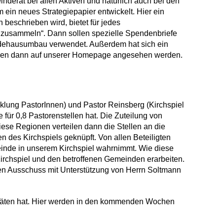
nderat bei allen Ak­tiven und natürlich auch bei den
ein neues Strategiepapier entwi­ckelt. Hier ein
eschrie­ben wird, bietet für je­des
nzusammeln“. Dann sollen spezielle Spen­denbriefe
ndehausumbau verwendet. Außerdem hat sich ein
önnen dann auf unserer Homepage an­gesehen werden.
­lung PastorInnen) und Pastor Reinsberg (Kirch­spiel
 für 0,8 Pastoren­stellen hat. Die Zuteilung von
Diese Regionen verteilen dann die Stellen an die
n des Kirchspiels geknüpft. Von allen Beteiligten
einde in un­serem Kirchspiel wahr­nimmt. Wie diese
rchspiel und den betroffenen Ge­meinden erarbeiten.
ren Aus­schuss mit Unterstützung von Herrn Soltmann
zitäten hat. Hier werden in den kommen­den Wochen