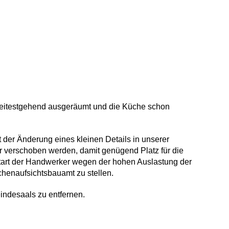
wei­testgehend ausgeräumt und die Küche schon
t der Änderung eines kleinen Details in unse­rer
 verschoben wer­den, damit genügend Platz für die
 Start der Hand­werker wegen der hohen Auslastung der
henaufsichts­bauamt zu stellen.
­desaals zu entfernen.