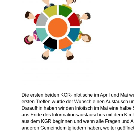
Die ersten beiden KGR-Infotische im Ap­ril und Mai 
ersten Tref­fen wurde der Wunsch ei­nen Austausch 
Daraufhin haben wir den Infotisch im Mai eine halb
ans Ende des Informa­tionsaustausches mit dem Kirch
aus dem KGR beginnen und wenn alle Fragen und Anre
anderen Gemeinde­mitgliedern haben, wei­ter geöffnet