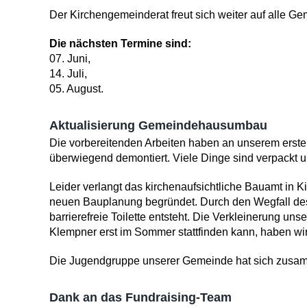
Der Kirchengemeinderat freut sich weiter auf alle Ge
Die nächsten Termine sind:
07. Juni,
14. Juli,
05. August.
Aktualisierung Ge­meindehausumbau
Die vorbereitenden Ar­beiten haben an unserem erst
überwiegend demontiert. Viele Dinge sind verpackt un
Leider verlangt das kir­chenaufsichtliche Bau­amt in 
neuen Bauplanung begründet. Durch den Wegfall des T
barrierefreie Toilette entsteht. Die Verkleinerung u
Klempner erst im Sommer stattfin­den kann, haben wi
Die Jugendgruppe unse­rer Gemeinde hat sich zusa
Dank an das Fundrai­sing-Team