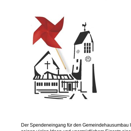
Der Spendeneingang für den Gemeindehausum­bau läu