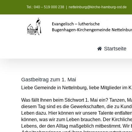
Zum
Tel.: 040 – 519 000 238
|
nettelnburg@kirche-hamburg-ost.de
Inhalt
springen
Startseite
Gastbeitrag zum 1. Mai
Liebe Gemeinde in Nettelnburg, liebe Mitglieder im K
Was fällt Ihnen beim Stichwort 1. Mai ein? Tanzen, Ma
diesem Tag sind es die Gewerkschaften, die zu Kundg
Leben dazu. Hier können wir unsere Talente entfalte
können, was wir zum Leben brauchen. Der Kirchliche D
Lebens, der den Alltag maßgeblich mitbestimmt. Wir 