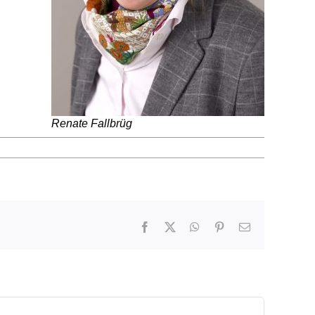
Renate Fallbrüg
Facebook
X
WhatsApp
Pinterest
E-
Mail